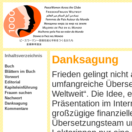
Danksagung
Inhaltsverzeichnis
Buch
Blättern im Buch
Frieden gelingt nicht 
Vorwort
umfangreiche Überse
Editorial
Kapiteleinführung
Weltweit“. Die Idee,
Frauen suchen
Nachwort
Präsentation im Inter
Danksagung
Kommentare
großzügige finanziell
Übersetzungsteam un